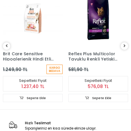
Brit Care Sensitive
Reflex Plus Multicolor
Hipoalerjenik Hindi Etli
Tavuklu Renkli Yetişkin
ve Somonlu Yetişkin
Kedi Maması 1.5 kg
KARGO
1.249,90 TL
581,90 TL
Kedi Maması 2 kg
BEDAVA
Sepetteki Fiyat
Sepetteki Fiyat
1.237,40 TL
576,08 TL
Sepete Ekle
Sepete Ekle
Hızlı Teslimat
Siparişleriniz en kısa sürede elinize ulaşır.