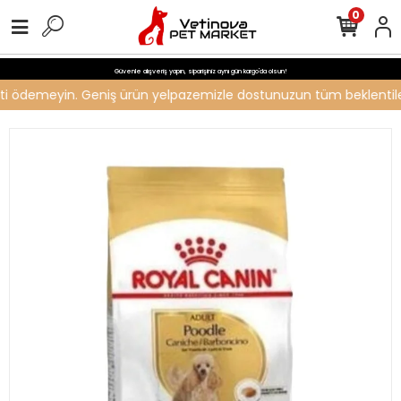
0
Güvenle alışveriş yapın, siparişiniz aynı gün kargo'da olsun!
creti ödemeyin. Geniş ürün yelpazemizle dostunuzun tüm beklentileri