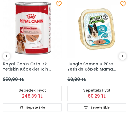
Royal Canin Orta Irk
Jungle Somonlu Püre
Yetişkin Köpekler İçin
Yetişkin Köpek Maması
Kümes Hayvanlı Yaş
100 gr
250,90 TL
60,90 TL
Mama (410 g)
Sepetteki Fiyat
Sepetteki Fiyat
248,39 TL
60,29 TL
Sepete Ekle
Sepete Ekle