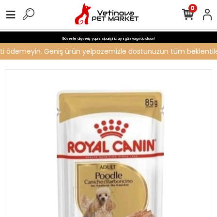
0
Güvenle alışveriş yapın, siparişiniz aynı gün kargo'da olsun!
creti ödemeyin. Geniş ürün yelpazemizle dostunuzun tüm beklentileri