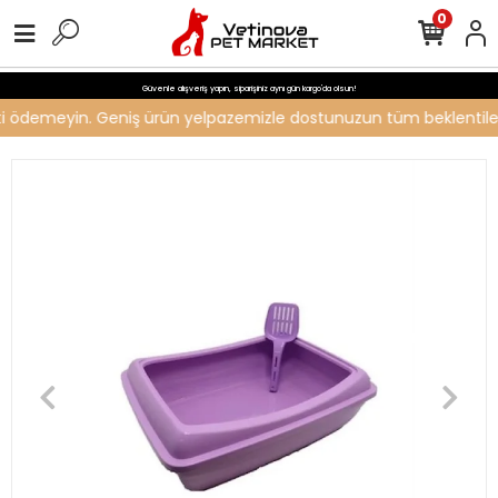
0
Güvenle alışveriş yapın, siparişiniz aynı gün kargo'da olsun!
reti ödemeyin. Geniş ürün yelpazemizle dostunuzun tüm beklentilerin