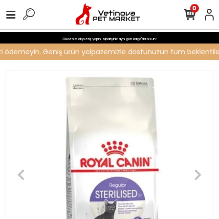
0
Güvenle alışveriş yapın, siparişiniz aynı gün kargo'da olsun!
reti ödemeyin. Geniş ürün yelpazemizle dostunuzun tüm beklentilerin