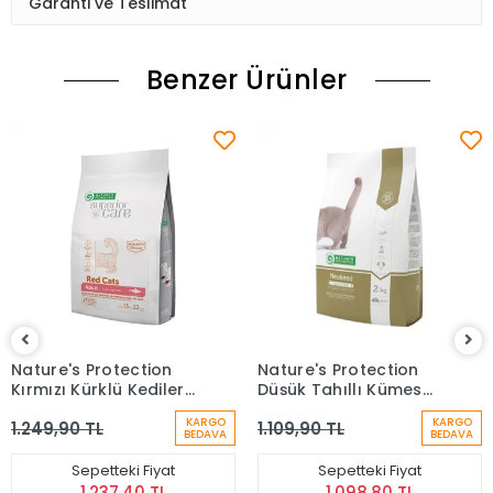
Garanti ve Teslimat
Benzer Ürünler
Nature's Protection
Nature's Protection
Kırmızı Kürklü Kediler
Düşük Tahıllı Kümes
İçin Ringa Balıklı
Hayvan Etli
KARGO
KARGO
1.249,90 TL
1.109,90 TL
Yetişkin Kedi Maması
Kısırlaştırılmış Kedi
BEDAVA
BEDAVA
(1,5 Kg)
Maması (2 kg)
Sepetteki Fiyat
Sepetteki Fiyat
1.237,40 TL
1.098,80 TL