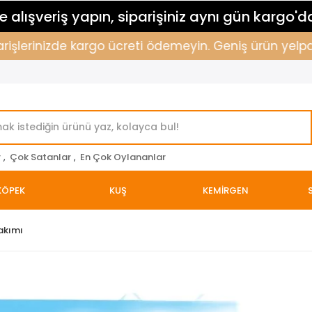
 alışveriş yapın, siparişiniz aynı gün kargo'd
işlerinizde kargo ücreti ödemeyin. Geniş ürün yelpazem
r
,
Çok Satanlar
,
En Çok Oylananlar
KÖPEK
KUŞ
KEMİRGEN
akımı