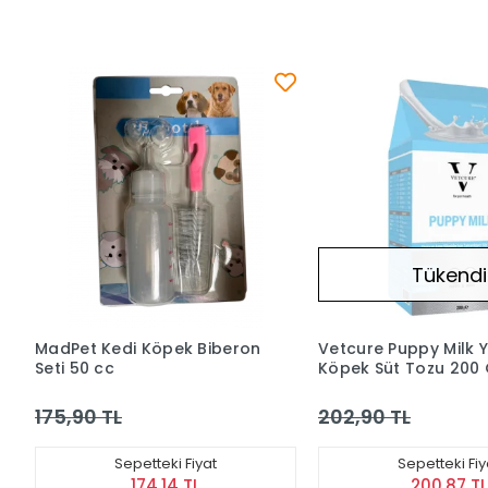
Tükendi
MadPet Kedi Köpek Biberon
Vetcure Puppy Milk 
Seti 50 cc
Köpek Süt Tozu 200 
175,90 TL
202,90 TL
Sepetteki Fiyat
Sepetteki Fiy
174,14 TL
200,87 TL