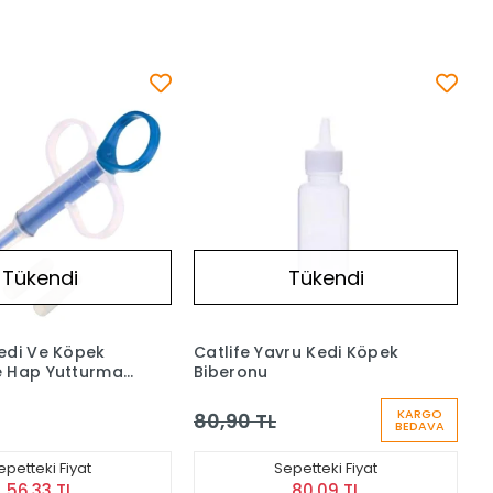
Tükendi
Tükendi
edi Ve Köpek
Catlife Yavru Kedi Köpek
e Hap Yutturma
Biberonu
KARGO
80,90 TL
BEDAVA
epetteki Fiyat
Sepetteki Fiyat
56,33 TL
80,09 TL