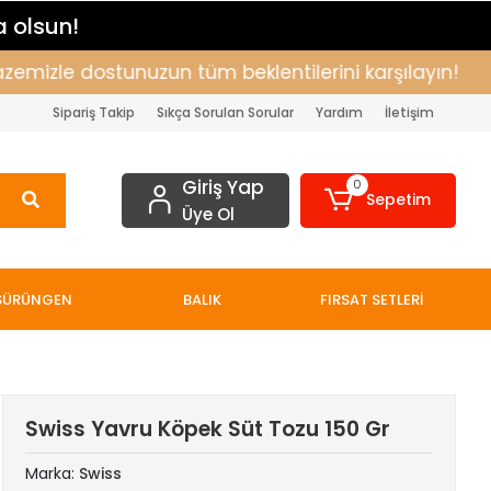
a olsun!
izle dostunuzun tüm beklentilerini karşılayın!
Alı
Sipariş Takip
Sıkça Sorulan Sorular
Yardım
İletişim
Giriş Yap
0
Sepetim
Üye Ol
SÜRÜNGEN
BALIK
FIRSAT SETLERİ
Swiss Yavru Köpek Süt Tozu 150 Gr
Marka:
Swiss