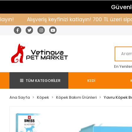
Güvenle
!
Alışveriş keyfinizi katlayın! 700 TL üzeri sipar
En Yenile
TÜM KATEGORİLER
KEDİ
Ana Sayfa
Köpek
Köpek Bakım Ürünleri
Yavru Köpek B