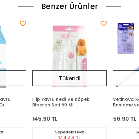
Benzer Ürünler
Tükendi
Yavru
Flip Yavru Kedi Ve Köpek
Vetinova K
Gr
Biberon Seti 50 Ml
Besleme v
Aparatı
145,90 TL
56,90 TL
at
Sepetteki Fiyat
S
144,44 TL