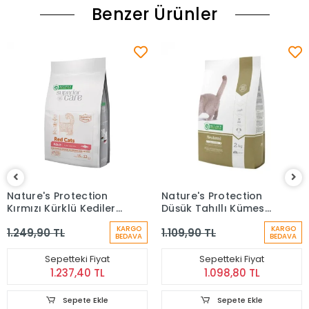
Benzer Ürünler
Nature's Protection
Nature's Protection
Kırmızı Kürklü Kediler
Düşük Tahıllı Kümes
İçin Ringa Balıklı
Hayvan Etli
KARGO
KARGO
1.249,90 TL
1.109,90 TL
Yetişkin Kedi Maması
Kısırlaştırılmış Kedi
BEDAVA
BEDAVA
(1,5 Kg)
Maması (2 kg)
Sepetteki Fiyat
Sepetteki Fiyat
1.237,40 TL
1.098,80 TL
Sepete Ekle
Sepete Ekle