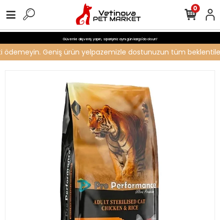
0
Güvenle alışveriş yapın, siparişiniz aynı gün kargo'da olsun!
reti ödemeyin. Geniş ürün yelpazemizle dostunuzun tüm beklentilerin