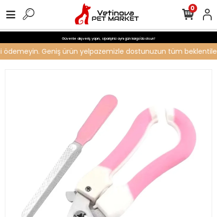
0
Güvenle alışveriş yapın, siparişiniz aynı gün kargo'da olsun!
reti ödemeyin. Geniş ürün yelpazemizle dostunuzun tüm beklentilerin