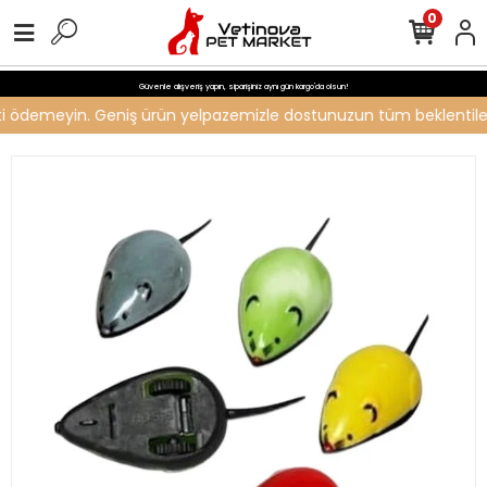
0
Güvenle alışveriş yapın, siparişiniz aynı gün kargo'da olsun!
reti ödemeyin. Geniş ürün yelpazemizle dostunuzun tüm beklentilerin