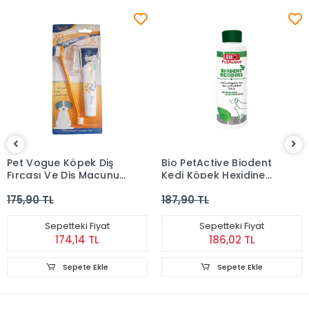
Pet Vogue Köpek Diş
Bio PetActive Biodent
Fırçası Ve Diş Macunu
Kedi Köpek Hexidine
Seti (3'lü)
Ağız ve Diş Bakım
175,90 TL
187,90 TL
Solüsyonu (250 ml)
Sepetteki Fiyat
Sepetteki Fiyat
174,14 TL
186,02 TL
Sepete Ekle
Sepete Ekle