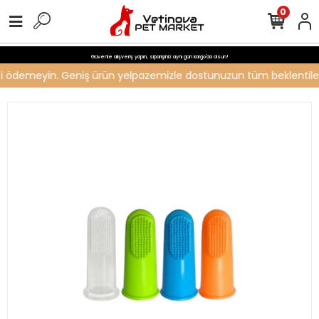
0
Güvenle alışveriş yapın, siparişiniz aynı gün kargo'da olsun!
reti ödemeyin. Geniş ürün yelpazemizle dostunuzun tüm beklentilerin