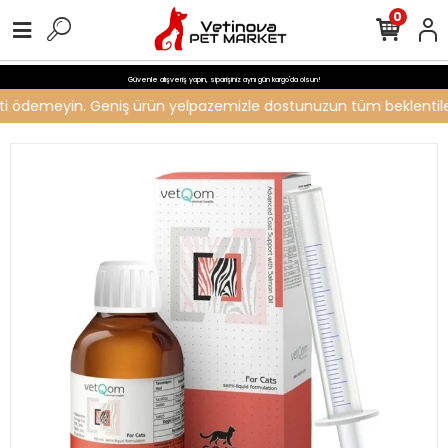
0
Güvenle alışveriş yapın, siparişiniz aynı gün kargo'da olsun!
creti ödemeyin. Geniş ürün yelpazemizle dostunuzun tüm beklentileri