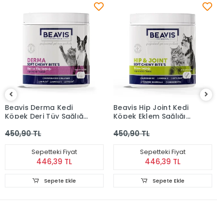
Beavis Derma Kedi
Beavis Hip Joint Kedi
Köpek Deri Tüy Sağlığı
Köpek Eklem Sağlığı
Destekleyici
Destekleyici
450,90 TL
450,90 TL
Çiğnenebilir Tablet 105
Çiğnenebilir Tablet 105
Gr
Gr
Sepetteki Fiyat
Sepetteki Fiyat
446,39 TL
446,39 TL
Sepete Ekle
Sepete Ekle