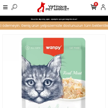
0
Güvenle alışveriş yapın, siparişiniz aynı gün kargo'da olsun!
reti ödemeyin. Geniş ürün yelpazemizle dostunuzun tüm beklentilerin