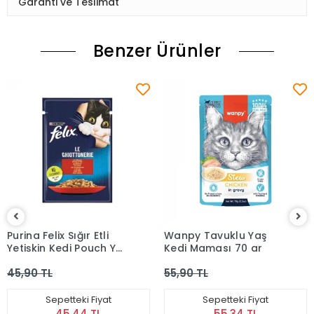
Garanti ve Teslimat
Benzer Ürünler
Purina Felix Sığır Etli
Wanpy Tavuklu Yaş
Yetişkin Kedi Pouch Yaş
Kedi Maması 70 gr
Mama 85 gr
45,90 TL
55,90 TL
Sepetteki Fiyat
Sepetteki Fiyat
45,44 TL
55,34 TL