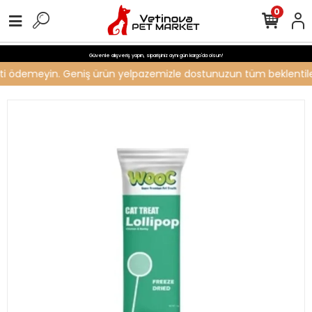
0
Güvenle alışveriş yapın, siparişiniz aynı gün kargo'da olsun!
creti ödemeyin. Geniş ürün yelpazemizle dostunuzun tüm beklentileri