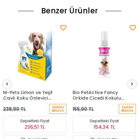
Benzer Ürünler
M-Pets Limon ve Yeşil
Bio PetActive Fancy
Çaylı Koku Önleyici
Orkide Çiçeği Kokulu
Köpek Deodorantı
Kedi ve Köpek
KARGO
KARGO
238,90 TL
155,90 TL
500ml
Parfümü 50 Ml
BEDAVA
BEDAVA
Sepetteki Fiyat
Sepetteki Fiyat
236,51 TL
154,34 TL