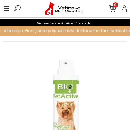
0
Güvenle alışveriş yapın, siparişiniz aynı gün kargo'da olsun!
reti ödemeyin. Geniş ürün yelpazemizle dostunuzun tüm beklentilerin