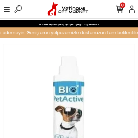
0
Güvenle alışveriş yapın, siparişiniz aynı gün kargo'da olsun!
reti ödemeyin. Geniş ürün yelpazemizle dostunuzun tüm beklentilerin