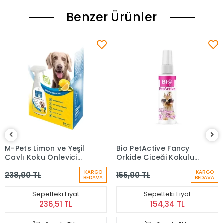
Benzer Ürünler
M-Pets Limon ve Yeşil
Bio PetActive Fancy
Çaylı Koku Önleyici
Orkide Çiçeği Kokulu
Köpek Deodorantı
Kedi ve Köpek
KARGO
KARGO
238,90 TL
155,90 TL
500ml
Parfümü 50 Ml
BEDAVA
BEDAVA
Sepetteki Fiyat
Sepetteki Fiyat
236,51 TL
154,34 TL