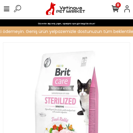
0
Güvenle alışveriş yapın, siparişiniz aynı gün kargo'da olsun!
reti ödemeyin. Geniş ürün yelpazemizle dostunuzun tüm beklentilerin