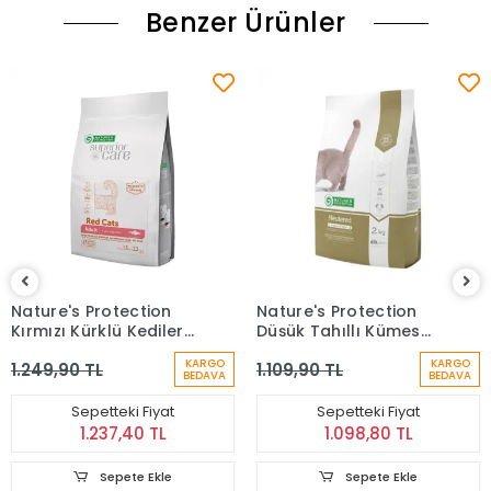
Benzer Ürünler
Nature's Protection
Nature's Protection
Kırmızı Kürklü Kediler
Düşük Tahıllı Kümes
İçin Ringa Balıklı
Hayvan Etli
KARGO
KARGO
1.249,90 TL
1.109,90 TL
Yetişkin Kedi Maması
Kısırlaştırılmış Kedi
BEDAVA
BEDAVA
(1,5 Kg)
Maması (2 kg)
Sepetteki Fiyat
Sepetteki Fiyat
1.237,40 TL
1.098,80 TL
Sepete Ekle
Sepete Ekle