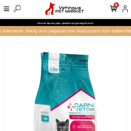
0
Güvenle alışveriş yapın, siparişiniz aynı gün kargo'da olsun!
reti ödemeyin. Geniş ürün yelpazemizle dostunuzun tüm beklentilerin