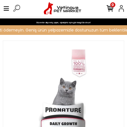
0
Güvenle alışveriş yapın, siparişiniz aynı gün kargo'da olsun!
creti ödemeyin. Geniş ürün yelpazemizle dostunuzun tüm beklentileri