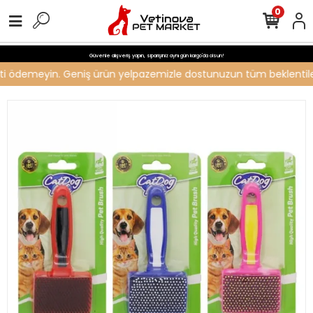
0
Güvenle alışveriş yapın, siparişiniz aynı gün kargo'da olsun!
creti ödemeyin. Geniş ürün yelpazemizle dostunuzun tüm beklentileri