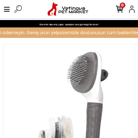
0
Güvenle alışveriş yapın, siparişiniz aynı gün kargo'da olsun!
reti ödemeyin. Geniş ürün yelpazemizle dostunuzun tüm beklentilerin