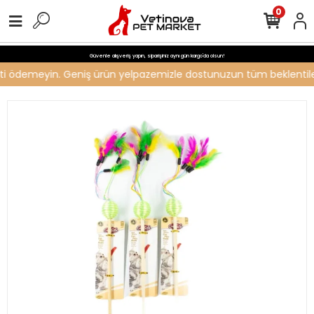
0
Güvenle alışveriş yapın, siparişiniz aynı gün kargo'da olsun!
creti ödemeyin. Geniş ürün yelpazemizle dostunuzun tüm beklentileri