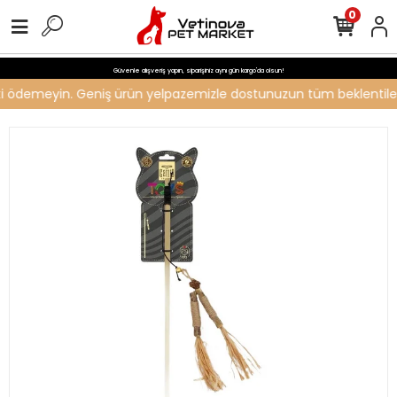
0
Güvenle alışveriş yapın, siparişiniz aynı gün kargo'da olsun!
reti ödemeyin. Geniş ürün yelpazemizle dostunuzun tüm beklentilerin