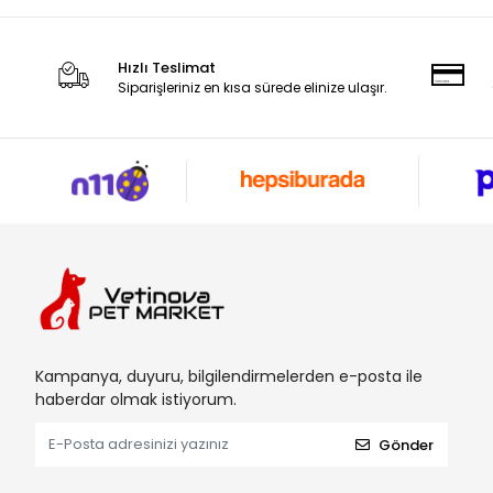
Brit Care
CadoPet
Hızlı Teslimat
Carni Care
Siparişleriniz en kısa sürede elinize ulaşır.
Carni Life
Carni Vet
Cat Toys
Catlife
Cattie
Chakie
Challenge
Champion
Kampanya, duyuru, bilgilendirmelerden e-posta ile
Chefs Choice
haberdar olmak istiyorum.
Chosen Family
Gönder
Çınar