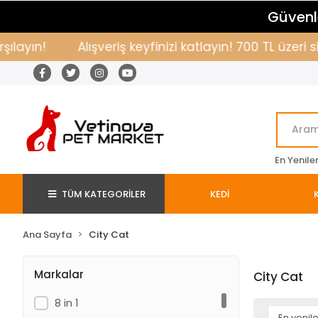
Güvenle
layın!
Alışveriş keyfinizi katlayın! 700 TL üzeri 
En Yenile
TÜM KATEGORİLER
KEDİ
Ana Sayfa
City Cat
Markalar
City Cat
8 in 1