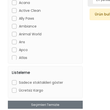
Acana
Active Clean
Ürün bu
Ally Paws
Ambiance
Animal World
Ans
Apco
Atlas
Bacco
Listeleme
Beaphar
Beavis
Sadece stoktakileri göster
Bio PetActive
Ücretsiz Kargo
Bioline
BrezzaPet
Seçimleri Temizle