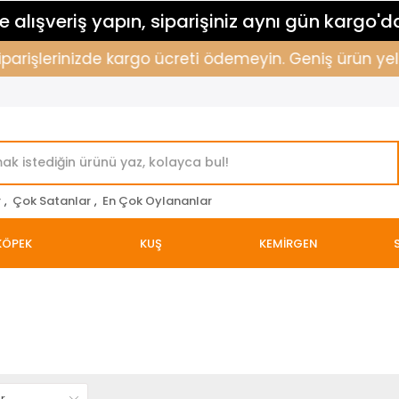
 alışveriş yapın, siparişiniz aynı gün kargo'd
siparişlerinizde kargo ücreti ödemeyin. Geniş ürün yel
r
,
Çok Satanlar
,
En Çok Oylananlar
KÖPEK
KUŞ
KEMİRGEN