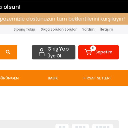
a olsun!
pazemizle dostunuzun tüm beklentilerini karşılayın!
Sipariş Takip
Sıkça Sorulan Sorular
Yardım
İletişim
Giriş Yap
0
Sepetim
Üye Ol
SÜRÜNGEN
BALIK
FIRSAT SETLERİ