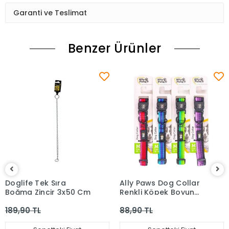
Garanti ve Teslimat
Benzer Ürünler
Doglife Tek Sıra
Ally Paws Dog Collar
Boğma Zincir 3x50 Cm
Renkli Köpek Boyun
Tasması M 2 Cm 35 -
189,90 TL
88,90 TL
50 Cm