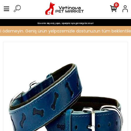
0
Güvenle alışveriş yapın, siparişiniz aynı gün kargo'da olsun!
reti ödemeyin. Geniş ürün yelpazemizle dostunuzun tüm beklentilerin