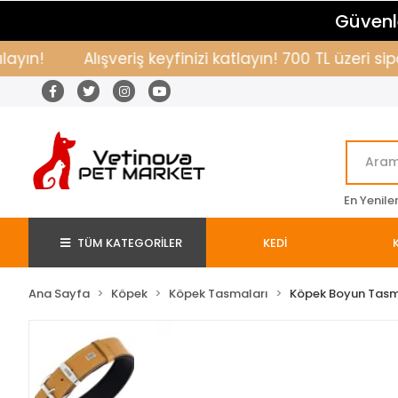
Güvenle
!
Alışveriş keyfinizi katlayın! 700 TL üzeri sipar
En Yenile
TÜM KATEGORİLER
KEDİ
Ana Sayfa
Köpek
Köpek Tasmaları
Köpek Boyun Tas