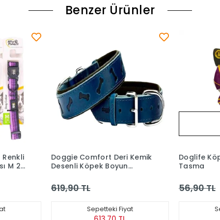
Benzer Ürünler
Tükendi
i Kemik
Doglife Köpek Kurdela
Doggie Yu
n
Tasma
Kemik Dese
 2x30-
Tasması Si
56,90 TL
959,90 T
at
Sepetteki Fiyat
S
56,33 TL