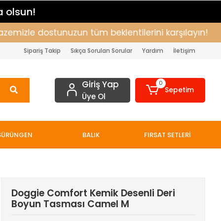
a olsun!
izle dostunuzun tüm beklentilerini karşılayın!
Alı
Sipariş Takip
Sıkça Sorulan Sorular
Yardım
İletişim
Giriş Yap
0
Sepetim
Üye Ol
SÜRÜNGEN
BALIK
FIRSAT SETLERİ
Doggie Comfort Kemik Desenli Deri
Boyun Tasması Camel M