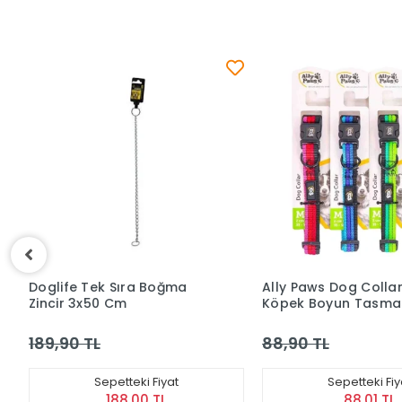
Ally Paws Dog Collar Renkli
Doggie Comfort Der
Köpek Boyun Tasması M 2
Desenli Köpek Boyu
Cm 35 - 50 Cm
Tasması Small Mavi
35 Cm
88,90 TL
619,90 TL
Sepetteki Fiyat
Sepetteki Fiy
88,01 TL
613,70 TL