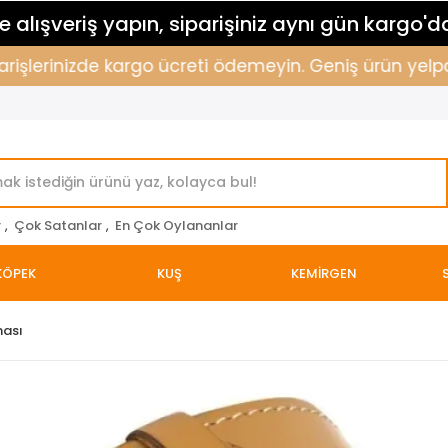
 alışveriş yapın, siparişiniz aynı gün kargo'd
işlerinizde kargo ücreti ödemeyin. Geniş ürün yelpazem
r
,
Çok Satanlar
,
En Çok Oylananlar
KÖPEK
KUŞ
KEMİRGEN
ması