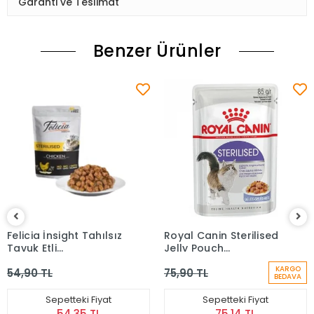
Garanti ve Teslimat
Benzer Ürünler
Felicia İnsight Tahılsız
Royal Canin Sterilised
Tavuk Etli
Jelly Pouch
Kısırlaştırılmış Kedi Yaş
Kısırlaştırılmış Kedi
KARGO
54,90 TL
75,90 TL
Maması 85 Gr
Maması 85 Gr
BEDAVA
Sepetteki Fiyat
Sepetteki Fiyat
54,35 TL
75,14 TL