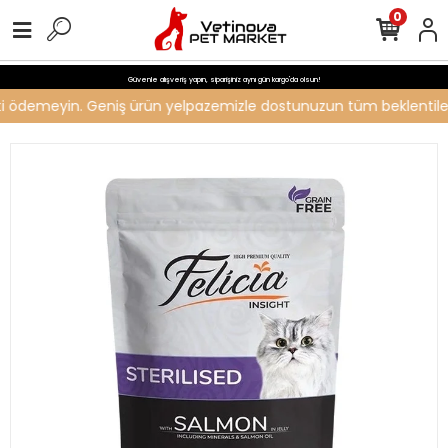
0
Güvenle alışveriş yapın, siparişiniz aynı gün kargo'da olsun!
reti ödemeyin. Geniş ürün yelpazemizle dostunuzun tüm beklentilerin