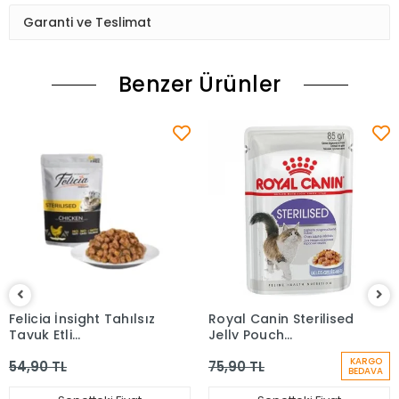
Garanti ve Teslimat
Benzer Ürünler
Felicia İnsight Tahılsız
Royal Canin Sterilised
Tavuk Etli
Jelly Pouch
Kısırlaştırılmış Kedi Yaş
Kısırlaştırılmış Kedi
KARGO
54,90 TL
75,90 TL
Maması 85 Gr
Maması 85 Gr
BEDAVA