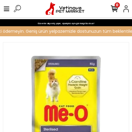
0
Güvenle alışveriş yapın, siparişiniz aynı gün kargo'da olsun!
reti ödemeyin. Geniş ürün yelpazemizle dostunuzun tüm beklentilerin