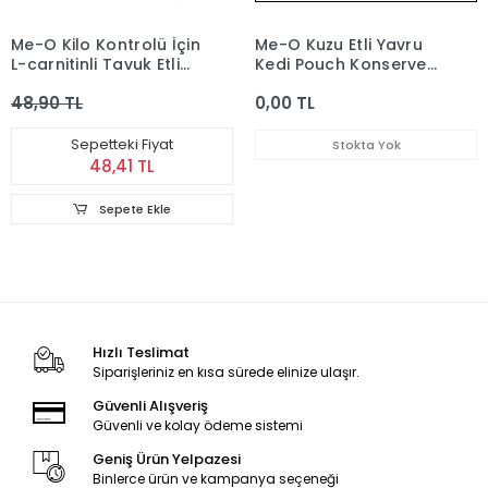
Me-O Kilo Kontrolü İçin
Me-O Kuzu Etli Yavru
L-carnitinli Tavuk Etli
Kedi Pouch Konservesi
Kısırlaştırılmış Kedi
80 gr
48,90 TL
0,00 TL
Konservesi 80 Gr
Sepetteki Fiyat
Stokta Yok
48,41 TL
Sepete Ekle
Hızlı Teslimat
Siparişleriniz en kısa sürede elinize ulaşır.
Güvenli Alışveriş
Güvenli ve kolay ödeme sistemi
Geniş Ürün Yelpazesi
Binlerce ürün ve kampanya seçeneği