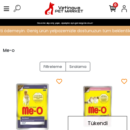
0
Güvenle alışveriş yapın, siparişiniz aynı gün kargo'da olsun!
ücreti ödemeyin. Geniş ürün yelpazemizle dostunuzun tüm beklentiler
Me-o
Filtreleme
Sıralama
Tükendi