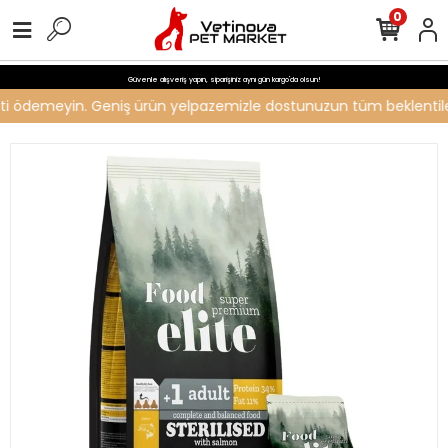
0
Güvenle alışveriş yapın, siparişiniz aynı gün kargo'da olsun!
creti ödemeyin. Geniş ürün yelpazemizle dostunuzun tüm beklentileri