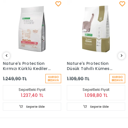
Nature's Protection
Nature's Protection
Kırmızı Kürklü Kediler
Düşük Tahıllı Kümes
İçin Ringa Balıklı
Hayvan Etli
KARGO
KARGO
1.249,90 TL
1.109,90 TL
Yetişkin Kedi Maması
Kısırlaştırılmış Kedi
BEDAVA
BEDAVA
(1,5 Kg)
Maması (2 kg)
Sepetteki Fiyat
Sepetteki Fiyat
1.237,40 TL
1.098,80 TL
Sepete Ekle
Sepete Ekle