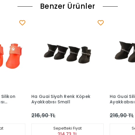
Benzer Ürünler
 Köpek
Ha Guai Silikon Siyah Köpek
Ha Guai S
Ayakkabısı M
Ayakkabı
216,90 TL
162,90 T
yat
Sepetteki Fiyat
L
214,73 TL