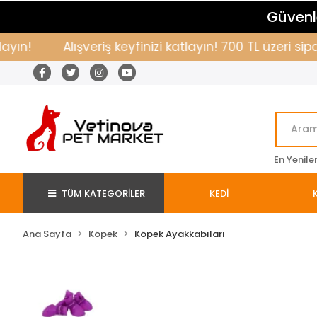
Güvenle
Alışveriş keyfinizi katlayın! 700 TL üzeri sipar
En Yenile
TÜM KATEGORİLER
KEDİ
Ana Sayfa
Köpek
Köpek Ayakkabıları