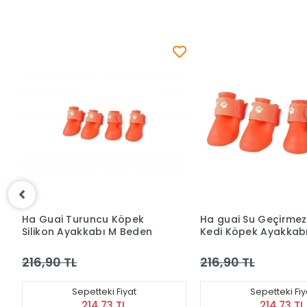
Ha guai Su Geçirmez Silikon
Ha Guai Siyah Renk
Kedi Köpek Ayakkabısı
Ayakkabısı Small
Turuncu S Beden Ayakkabı
216,90 TL
216,90 TL
Sepetteki Fiyat
Sepetteki Fi
214,73 TL
214,73 T