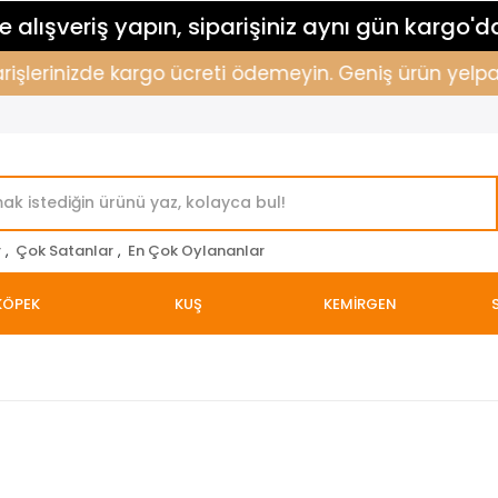
 alışveriş yapın, siparişiniz aynı gün kargo'd
işlerinizde kargo ücreti ödemeyin. Geniş ürün yelpazemi
r
,
Çok Satanlar
,
En Çok Oylananlar
KÖPEK
KUŞ
KEMİRGEN