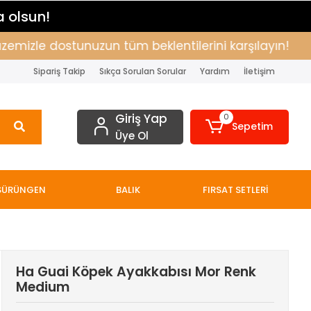
a olsun!
zle dostunuzun tüm beklentilerini karşılayın!
Alı
Sipariş Takip
Sıkça Sorulan Sorular
Yardım
İletişim
Giriş Yap
0
Sepetim
Üye Ol
SÜRÜNGEN
BALIK
FIRSAT SETLERİ
Ha Guai Köpek Ayakkabısı Mor Renk
Medium