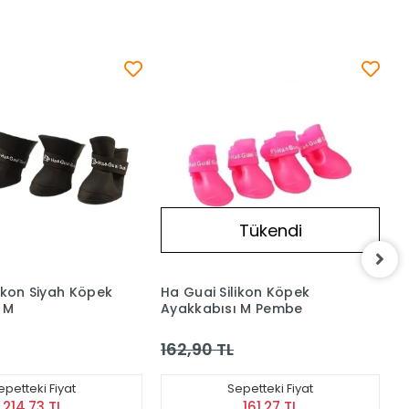
Tükendi
Tükendi
ilikon Köpek
Ha Guai Silikon Kırmızı
sı M Pembe
Köpek Ayakkabısı L
L
216,90 TL
Sepetteki Fiyat
Sepetteki Fiyat
161,27 TL
214,73 TL