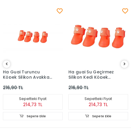
Ha Guai Turuncu
Ha guai Su Geçirmez
Köpek Silikon Ayakkabı
Silikon Kedi Köpek
M Beden
Ayakkabısı Turuncu S
216,90 TL
216,90 TL
Beden Ayakkabı
Sepetteki Fiyat
Sepetteki Fiyat
214,73 TL
214,73 TL
Sepete Ekle
Sepete Ekle