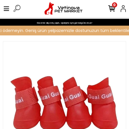
0
Güvenle alışveriş yapın, siparişiniz aynı gün kargo'da olsun!
reti ödemeyin. Geniş ürün yelpazemizle dostunuzun tüm beklentilerin