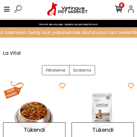
0
Güvenle alışveriş yapın, siparişiniz aynı gün kargo'da olsun!
ücreti ödemeyin. Geniş ürün yelpazemizle dostunuzun tüm beklentiler
La Vital
Filtreleme
Sıralama
Tükendi
Tükendi