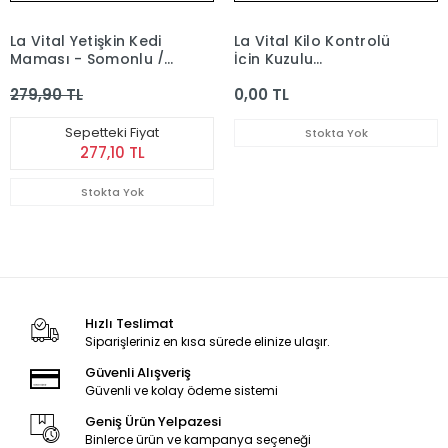
La Vital Yetişkin Kedi
La Vital Kilo Kontrolü
Maması - Somonlu /
İçin Kuzulu
Hassas (Açık) 1 kg
Kısırlaştırılmış Kedi
279,90 TL
0,00 TL
Maması 1,5 Kg
Sepetteki Fiyat
Stokta Yok
277,10 TL
Stokta Yok
Hızlı Teslimat
Siparişleriniz en kısa sürede elinize ulaşır.
Güvenli Alışveriş
Güvenli ve kolay ödeme sistemi
Geniş Ürün Yelpazesi
Binlerce ürün ve kampanya seçeneği