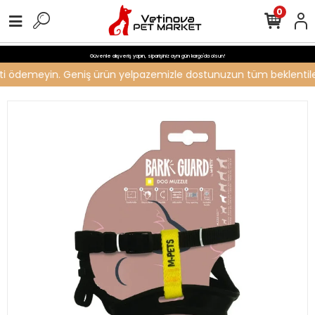
0
Güvenle alışveriş yapın, siparişiniz aynı gün kargo'da olsun!
creti ödemeyin. Geniş ürün yelpazemizle dostunuzun tüm beklentileri