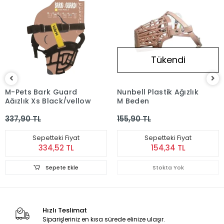
Tükendi
M-Pets Bark Guard
Nunbell Plastik Ağızlık
Ağızlık Xs Black/yellow
M Beden
337,90 TL
155,90 TL
Sepetteki Fiyat
Sepetteki Fiyat
334,52 TL
154,34 TL
Sepete Ekle
Stokta Yok
Hızlı Teslimat
Siparişleriniz en kısa sürede elinize ulaşır.