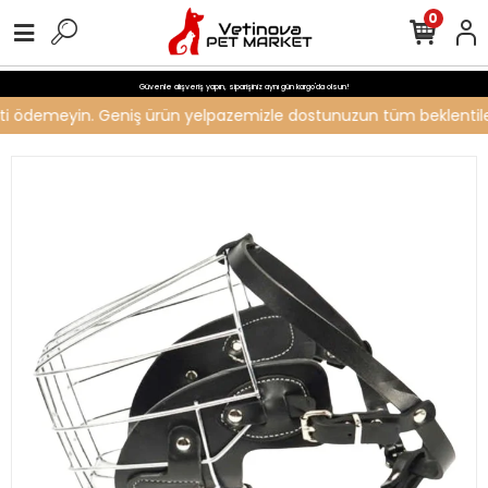
0
Güvenle alışveriş yapın, siparişiniz aynı gün kargo'da olsun!
creti ödemeyin. Geniş ürün yelpazemizle dostunuzun tüm beklentileri