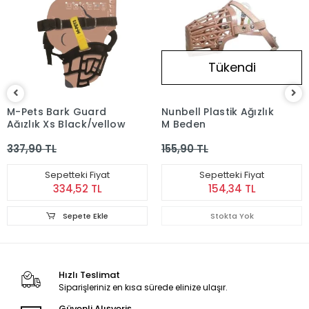
Tükendi
M-Pets Bark Guard
Nunbell Plastik Ağızlık
Ağızlık Xs Black/yellow
M Beden
337,90 TL
155,90 TL
Sepetteki Fiyat
Sepetteki Fiyat
334,52 TL
154,34 TL
Sepete Ekle
Stokta Yok
Hızlı Teslimat
Siparişleriniz en kısa sürede elinize ulaşır.
Güvenli Alışveriş