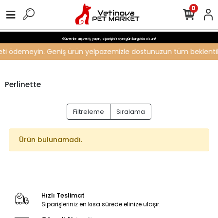
0
Güvenle alışveriş yapın, siparişiniz aynı gün kargo'da olsun!
ücreti ödemeyin. Geniş ürün yelpazemizle dostunuzun tüm beklentiler
Perlinette
Filtreleme
Sıralama
Ürün bulunamadı.
Hızlı Teslimat
Siparişleriniz en kısa sürede elinize ulaşır.