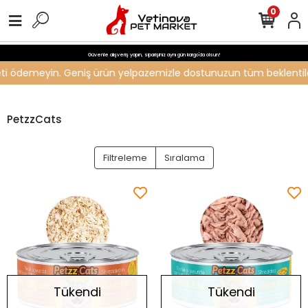
0
Güvenle alışveriş yapın, siparişiniz aynı gün kargo'da olsun!
ücreti ödemeyin. Geniş ürün yelpazemizle dostunuzun tüm beklentiler
PetzzCats
Filtreleme
Sıralama
Tükendi
Tükendi