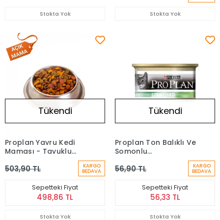
Stokta Yok
Stokta Yok
Tükendi
Tükendi
Proplan Yavru Kedi
Proplan Ton Balıklı Ve
Maması - Tavuklu
Somonlu
(Açık) 1 kg
Kısırlaştırılmış Kedi
KARGO
KARGO
503,90 TL
56,90 TL
Konservesi 85 Gr
BEDAVA
BEDAVA
Sepetteki Fiyat
Sepetteki Fiyat
498,86 TL
56,33 TL
Stokta Yok
Stokta Yok