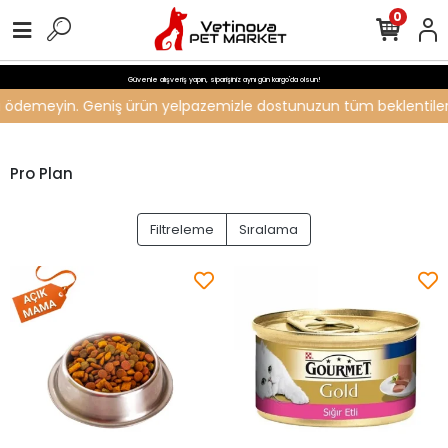
0
Güvenle alışveriş yapın, siparişiniz aynı gün kargo'da olsun!
eti ödemeyin. Geniş ürün yelpazemizle dostunuzun tüm beklentilerini
Pro Plan
Filtreleme
Sıralama