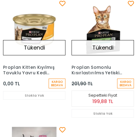
Tükendi
Tükendi
Proplan Kitten Kıyılmış
Proplan Somonlu
Tavuklu Yavru Kedi
Kısırlaştırılmış Yetişkin
Konservesi 85gr
Kedi Maması 400 Gr
KARGO
KARGO
0,00 TL
201,90 TL
BEDAVA
BEDAVA
Sepetteki Fiyat
Stokta Yok
199,88 TL
Stokta Yok