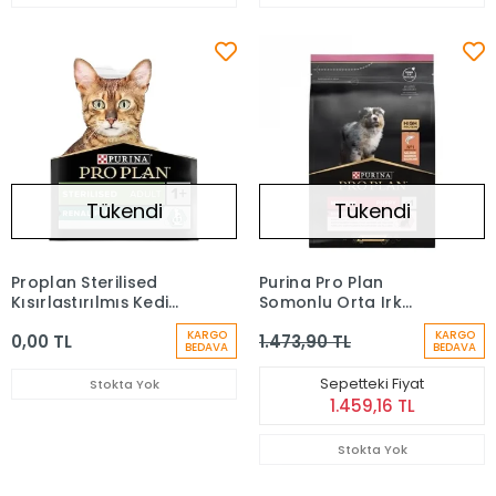
Tükendi
Tükendi
Proplan Sterilised
Purina Pro Plan
Kısırlaştırılmış Kedi
Somonlu Orta Irk
Maması Somon & Ton
Yavru Köpek Maması
KARGO
KARGO
0,00 TL
1.473,90 TL
3 Kg
(3 kg)
BEDAVA
BEDAVA
Sepetteki Fiyat
Stokta Yok
1.459,16 TL
Stokta Yok