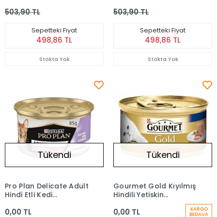
(Açık) 1 kg
(Açık) 1 kg
503,90 TL
503,90 TL
Sepetteki Fiyat
Sepetteki Fiyat
498,86 TL
498,86 TL
Stokta Yok
Stokta Yok
Tükendi
Tükendi
Pro Plan Delicate Adult
Gourmet Gold Kıyılmış
Hindi Etli Kedi
Hindili Yetişkin
Konservesi 85 Gr
Konserve Kedi Maması
KARGO
0,00 TL
0,00 TL
85 Gr
BEDAVA