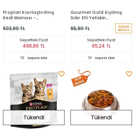
Proplan Kısırlaştırılmış
Gourmet Gold Kıyılmış
Kedi Maması -
Sığır Etli Yetişkin
Somonlu (Açık) 1 kg
Konserve Kedi Maması
KARGO
503,90 TL
65,90 TL
85 Gr
BEDAVA
Sepetteki Fiyat
Sepetteki Fiyat
498,86 TL
65,24 TL
Sepete Ekle
Sepete Ekle
Tükendi
Tükendi