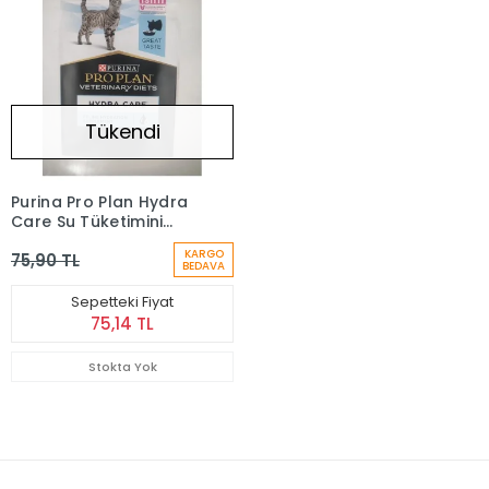
Tükendi
Purina Pro Plan Hydra
Care Su Tüketimini
Arttıran Yetişkin Kedi
KARGO
75,90 TL
Maması (85 g)
BEDAVA
Sepetteki Fiyat
75,14 TL
Stokta Yok