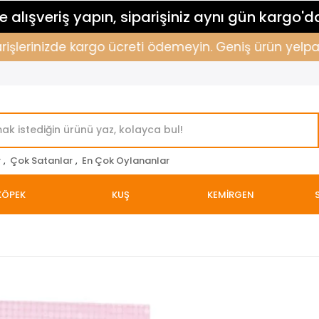
 alışveriş yapın, siparişiniz aynı gün kargo'd
şlerinizde kargo ücreti ödemeyin. Geniş ürün yelpazemi
r
,
Çok Satanlar
,
En Çok Oylananlar
KÖPEK
KUŞ
KEMİRGEN