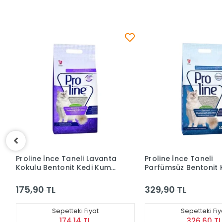
Proline İnce Taneli
Spectrum Duo Power
Parfümsüz Bentonit Kedi
Carbon&bebek Pudr
Kumu 10 Lt
Kedi Kumu 6 Lt
329,90 TL
315,90 TL
Sepetteki Fiyat
Sepetteki Fi
326,60 TL
312,74 TL