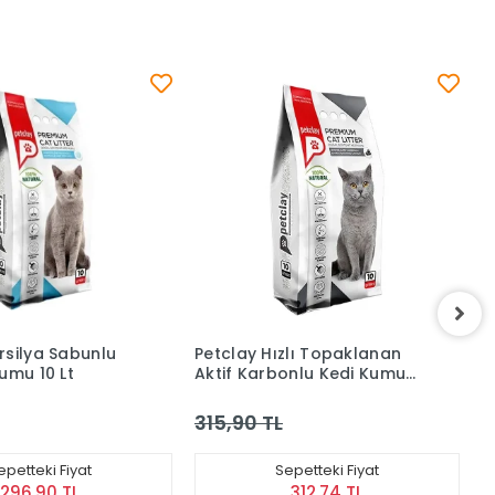
zlı Topaklanan
Petclay Pudra Kokulu
P
onlu Kedi Kumu
Bentonit Kedi Kumu 10 Lt
T
K
299,90 TL
epetteki Fiyat
Sepetteki Fiyat
312,74 TL
296,90 TL