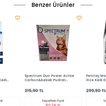
Benzer Ürünler
 Active
Petclay Marsilya Sabunlu
Petclay Hı
alı
İnce Kedi Kumu 10 Lt
Aktif Karb
10 Lt
299,90 TL
315,90 TL
yat
Sepetteki Fiyat
S
296,90 TL