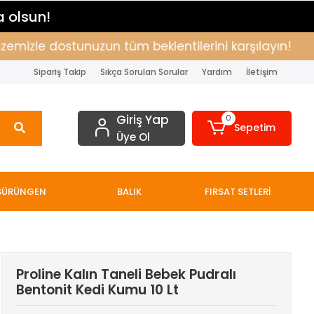
a olsun!
zle dostunuzun tüm beklentilerini karşılayın!
Alış
Sipariş Takip
Sıkça Sorulan Sorular
Yardım
İletişim
Giriş Yap
0
Sepetim
Üye Ol
SÜRÜNGEN
BALIK
FIRSAT SETLERİ
Proline Kalın Taneli Bebek Pudralı
Bentonit Kedi Kumu 10 Lt