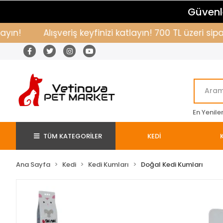
Güvenle
Alışveriş keyfinizi katlayın! 700 TL üzeri sipar
En Yenile
TÜM KATEGORİLER
KEDİ
Ana Sayfa
Kedi
Kedi Kumları
Doğal Kedi Kumları