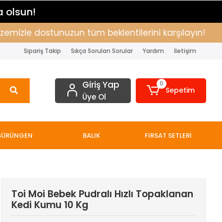
a olsun!
zle dostunuzun tüm beklentilerini karşılayın!
Alı
Sipariş Takip
Sıkça Sorulan Sorular
Yardım
İletişim
Giriş Yap
0
Sepetim
Üye Ol
SÜRÜNGEN
BALIK
FIRSAT SETLERİ
Toi Moi Bebek Pudralı Hızlı Topaklanan
Kedi Kumu 10 Kg