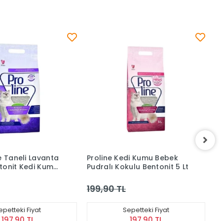
di Kumu Bebek
Proline İnce Taneli
P
ulu Bentonit 5 Lt
Parfümsüz Bentonit Kedi
S
Kumu 10 Lt
K
400,90 TL
1
epetteki Fiyat
Sepetteki Fiyat
197,90 TL
396,89 TL