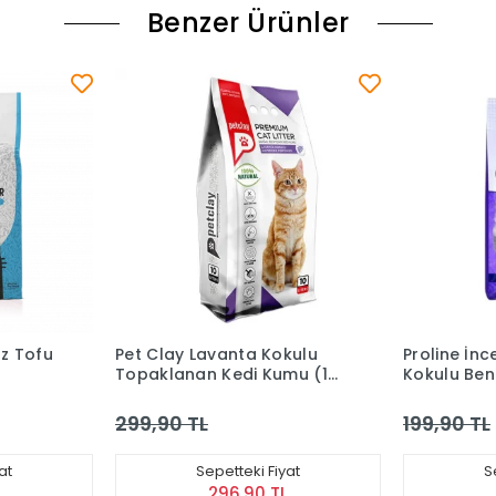
Benzer Ürünler
kulu
Proline İnce Taneli Lavanta
Proline Ke
mu (10
Kokulu Bentonit Kedi Kumu
Pudralı Kok
5 Lt
199,90 TL
199,90 TL
at
Sepetteki Fiyat
S
L
197,90 TL