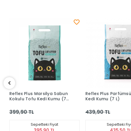
Reflex Plus Parfümsüz Tofu
Pet Clay Lavanta Ko
Kedi Kumu (7 L)
Topaklanan Kedi Ku
L)
439,90 TL
299,90 TL
Sepetteki Fiyat
Sepetteki Fiy
435,50 TL
296,90 T