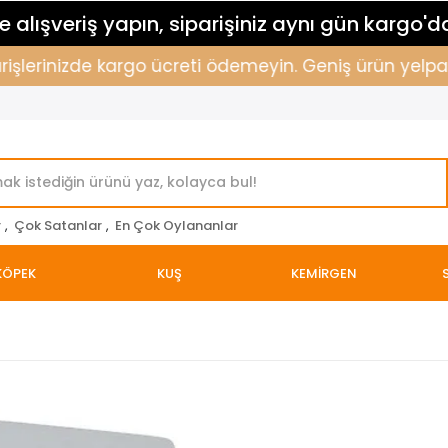
 alışveriş yapın, siparişiniz aynı gün kargo'd
işlerinizde kargo ücreti ödemeyin. Geniş ürün yelpazemi
r
,
Çok Satanlar
,
En Çok Oylananlar
KÖPEK
KUŞ
KEMİRGEN