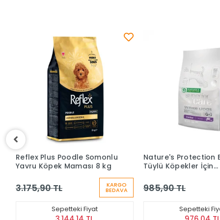
Nature's Protection Beyaz
Pure Life Plus Küçük 
Tüylü Köpekler İçin
Kuzulu Yavru Köpek
Somonlu Yavru Köpek
Maması 2,5 Kg
Maması (1,5 kg)
O
KARGO
985,90 TL
529,90 TL
A
BEDAVA
Sepetteki Fiyat
Sepetteki Fi
976,04 TL
524,60 T