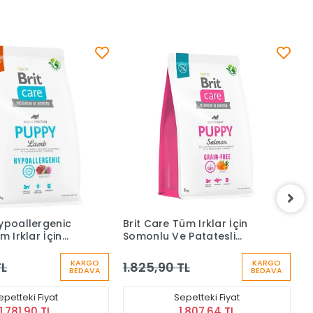
üm Irklar İçin
Brit Care Mini Puppy
R
 Patatesli
Tahılsız Kuzu Etli Küçük Irk
K
avru Köpek
Yavru Köpek Maması 2kg
M
Kg
KARGO
KARGO
TL
1.576,90 TL
1
BEDAVA
BEDAVA
epetteki Fiyat
Sepetteki Fiyat
1.807,64 TL
1.561,13 TL