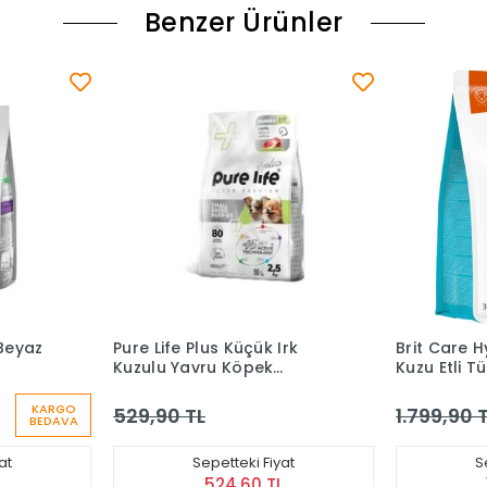
Benzer Ürünler
Irk
Brit Care Hypoallergenic
Brit Care T
Kuzu Etli Tüm Irklar İçin
Somonlu Ve
Yavru Köpek Maması 3 kg
Tahılsız Y
Maması 3 
KARGO
1.799,90 TL
1.825,90 
BEDAVA
yat
Sepetteki Fiyat
S
L
1.781,90 TL