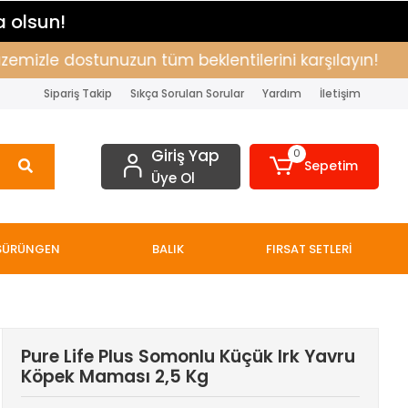
a olsun!
zle dostunuzun tüm beklentilerini karşılayın!
Alış
Sipariş Takip
Sıkça Sorulan Sorular
Yardım
İletişim
Giriş Yap
0
Sepetim
Üye Ol
SÜRÜNGEN
BALIK
FIRSAT SETLERİ
Pure Life Plus Somonlu Küçük Irk Yavru
Köpek Maması 2,5 Kg