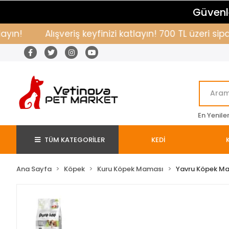
Güvenle
Alışveriş keyfinizi katlayın! 700 TL üzeri sipari
En Yenile
TÜM KATEGORİLER
KEDİ
Ana Sayfa
Köpek
Kuru Köpek Maması
Yavru Köpek M