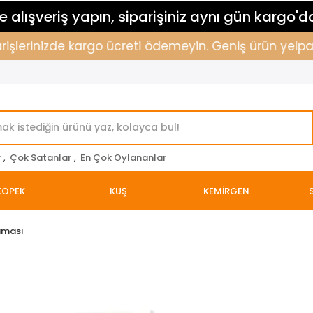
 alışveriş yapın, siparişiniz aynı gün kargo'd
şlerinizde kargo ücreti ödemeyin. Geniş ürün yelpazemi
r
,
Çok Satanlar
,
En Çok Oylananlar
KÖPEK
KUŞ
KEMİRGEN
aması