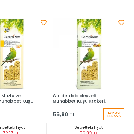
 Muzlu ve
Garden Mix Meyveli
Muhabbet Kuş
Muhabbet Kuşu Krakeri
3x120 Gr
KARGO
56,90 TL
BEDAVA
epetteki Fiyat
Sepetteki Fiyat
72,17 TL
56,33 TL