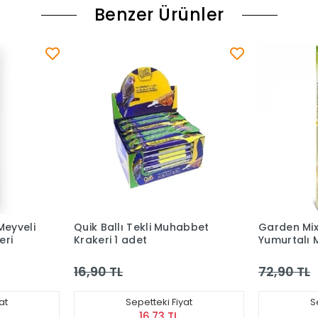
Benzer Ürünler
Meyveli
Quik Ballı Tekli Muhabbet
Garden Mix
eri
Krakeri 1 adet
Yumurtalı 
Krakeri
16,90 TL
72,90 TL
at
Sepetteki Fiyat
S
16,73 TL