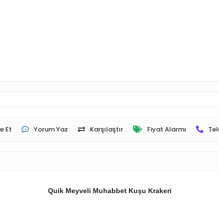
e Et
Yorum Yaz
Karşılaştır
Fiyat Alarmı
Tel
Quik Meyveli Muhabbet Kuşu Krakeri