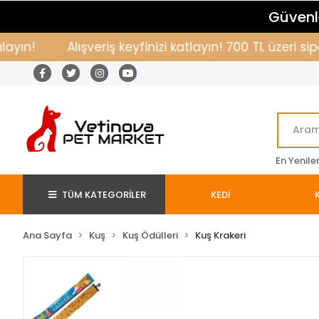
Güvenle
!
Alışveriş keyfinizi katlayın! 700 TL üzeri sipa
En Yenile
TÜM KATEGORİLER
KEDİ
Ana Sayfa
Kuş
Kuş Ödülleri
Kuş Krakeri