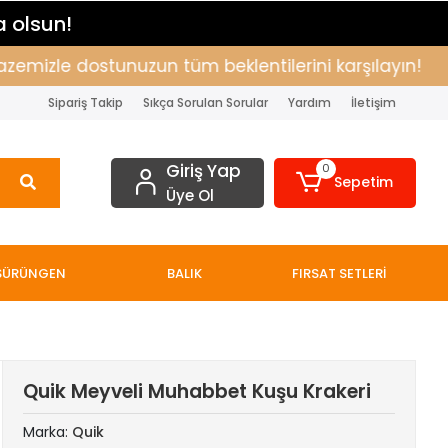
a olsun!
izle dostunuzun tüm beklentilerini karşılayın!
Al
Sipariş Takip
Sıkça Sorulan Sorular
Yardım
İletişim
Giriş Yap
0
Sepetim
Üye Ol
SÜRÜNGEN
BALIK
FIRSAT SETLERİ
Quik Meyveli Muhabbet Kuşu Krakeri
Marka:
Quik