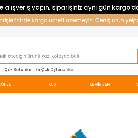
 alışveriş yapın, siparişiniz aynı gün kargo'd
rişlerinizde kargo ücreti ödemeyin. Geniş ürün yelpazem
r
,
Çok Satanlar
,
En Çok Oylananlar
KÖPEK
KUŞ
KEMİRGEN