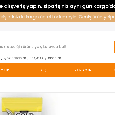
 alışveriş yapın, siparişiniz aynı gün kargo'd
işlerinizde kargo ücreti ödemeyin. Geniş ürün yelpazem
r
,
Çok Satanlar
,
En Çok Oylananlar
KÖPEK
KUŞ
KEMİRGEN