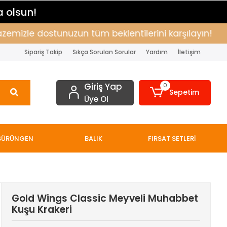
a olsun!
izle dostunuzun tüm beklentilerini karşılayın!
Alı
Sipariş Takip
Sıkça Sorulan Sorular
Yardım
İletişim
Giriş Yap
0
Sepetim
Üye Ol
SÜRÜNGEN
BALIK
FIRSAT SETLERİ
Gold Wings Classic Meyveli Muhabbet
Kuşu Krakeri