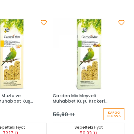
 Muzlu ve
Garden Mix Meyveli
Muhabbet Kuş
Muhabbet Kuşu Krakeri
3x120 Gr
KARGO
56,90 TL
BEDAVA
epetteki Fiyat
Sepetteki Fiyat
72,17 TL
56,33 TL