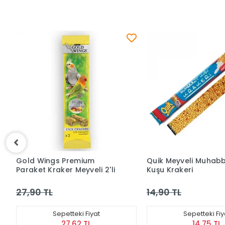
Gold Wings Premium
Quik Meyveli Muhab
Paraket Kraker Meyveli 2'li
Kuşu Krakeri
27,90 TL
14,90 TL
Sepetteki Fiyat
Sepetteki Fiy
27,62 TL
14,75 TL