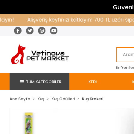
Güvenle
!
Alışveriş keyfinizi katlayın! 700 TL üzeri sipar
En Yenile
TÜM KATEGORİLER
KEDİ
Ana Sayfa
Kuş
Kuş Ödülleri
Kuş Krakeri