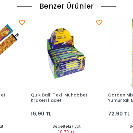
Benzer Ürünler
bet
Quik Ballı Tekli Muhabbet
Garden Mix
Krakeri 1 adet
Yumurtalı 
Krakeri
16,90 TL
72,90 TL
at
Sepetteki Fiyat
S
16,73 TL