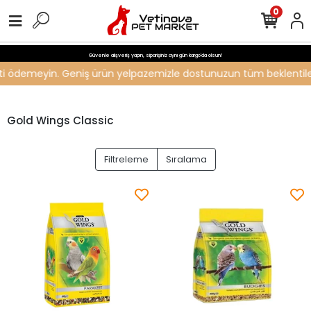
0
Güvenle alışveriş yapın, siparişiniz aynı gün kargo'da olsun!
creti ödemeyin. Geniş ürün yelpazemizle dostunuzun tüm beklentileri
Gold Wings Classic
Filtreleme
Sıralama