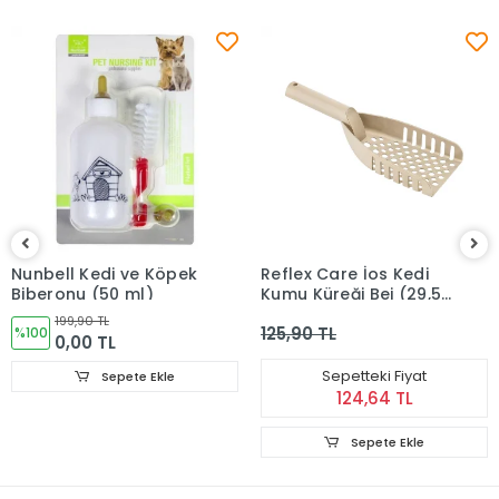
Nunbell Kedi ve Köpek
Reflex Care İos Kedi
Biberonu (50 ml)
Kumu Küreği Bej (29,5 x
9,5 x 3,5 cm)
199,90 TL
125,90 TL
%100
0,00 TL
Sepetteki Fiyat
Sepete Ekle
124,64 TL
Sepete Ekle