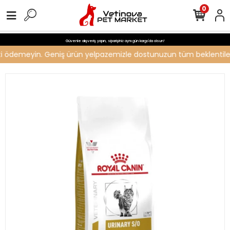
0
Güvenle alışveriş yapın, siparişiniz aynı gün kargo'da olsun!
creti ödemeyin. Geniş ürün yelpazemizle dostunuzun tüm beklentileri