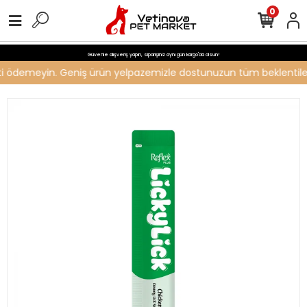
0
Güvenle alışveriş yapın, siparişiniz aynı gün kargo'da olsun!
reti ödemeyin. Geniş ürün yelpazemizle dostunuzun tüm beklentilerin