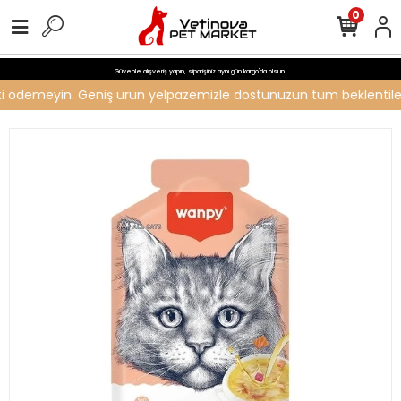
0
Güvenle alışveriş yapın, siparişiniz aynı gün kargo'da olsun!
reti ödemeyin. Geniş ürün yelpazemizle dostunuzun tüm beklentilerin