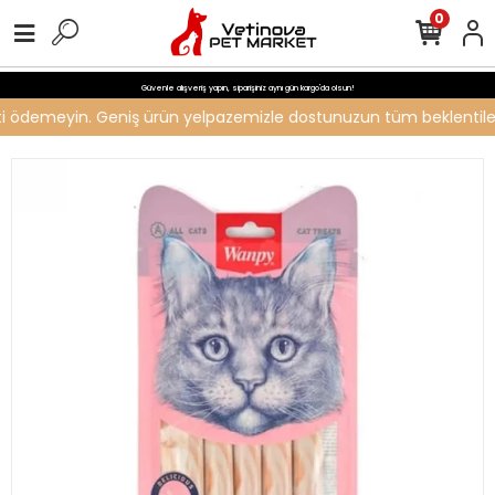
0
Güvenle alışveriş yapın, siparişiniz aynı gün kargo'da olsun!
reti ödemeyin. Geniş ürün yelpazemizle dostunuzun tüm beklentilerin