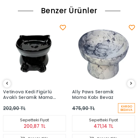
Benzer Ürünler
Vetinova Kedi Figürlü
Ally Paws Seramik
Ayaklı Seramik Mama
Mama Kabı Beyaz
Su Kabı Siyah
KARGO
202,90 TL
475,90 TL
BEDAVA
Sepetteki Fiyat
Sepetteki Fiyat
200,87 TL
471,14 TL