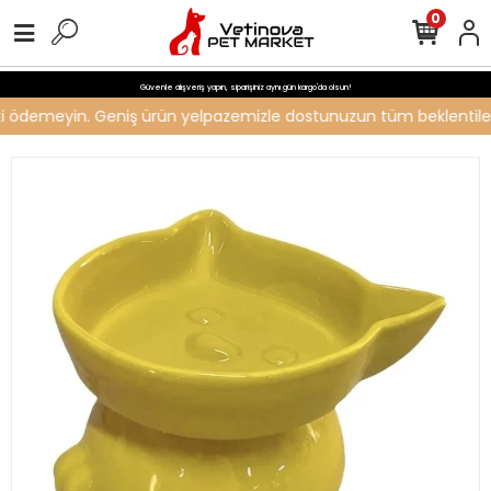
0
Güvenle alışveriş yapın, siparişiniz aynı gün kargo'da olsun!
reti ödemeyin. Geniş ürün yelpazemizle dostunuzun tüm beklentilerin