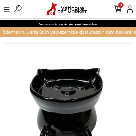
0
Güvenle alışveriş yapın, siparişiniz aynı gün kargo'da olsun!
reti ödemeyin. Geniş ürün yelpazemizle dostunuzun tüm beklentilerin