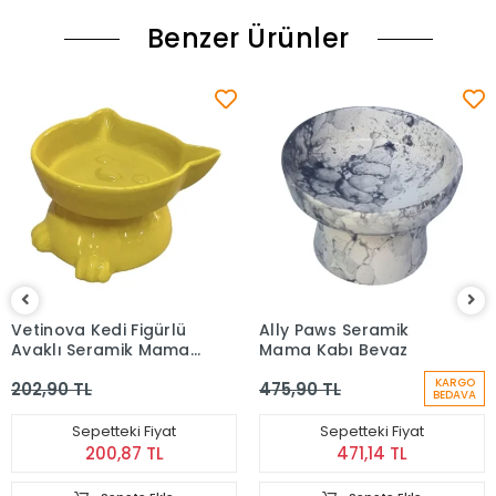
Benzer Ürünler
Vetinova Kedi Figürlü
Ally Paws Seramik
Ayaklı Seramik Mama
Mama Kabı Beyaz
Su Kabı Sarı
KARGO
202,90 TL
475,90 TL
BEDAVA
Sepetteki Fiyat
Sepetteki Fiyat
200,87 TL
471,14 TL