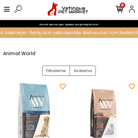
0
Güvenle alışveriş yapın, siparişiniz aynı gün kargo'da olsun!
ücreti ödemeyin. Geniş ürün yelpazemizle dostunuzun tüm beklentiler
Animal World
Filtreleme
Sıralama