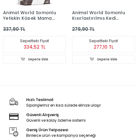
Animal World Somonlu
Animal World Somonlu
Yetişkin Köpek Maması
Kısırlaştırılmış Kedi
3 kg
Maması 1.5 kg
337,90 TL
279,90 TL
Sepetteki Fiyat
Sepetteki Fiyat
334,52 TL
277,10 TL
Sepete Ekle
Sepete Ekle
Hızlı Teslimat
Siparişleriniz en kısa sürede elinize ulaşır.
Güvenli Alışveriş
Güvenli ve kolay ödeme sistemi
Geniş Ürün Yelpazesi
Binlerce ürün ve kampanya seçeneği