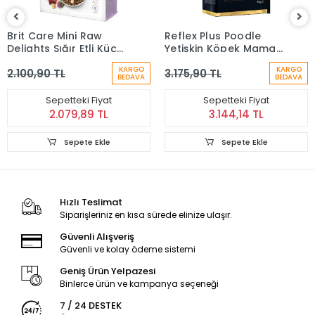
Brit Care Mini Raw
Reflex Plus Poodle
Delights Sığır Etli Küçük
Yetişkin Köpek Maması
Irk Tahılsız Yetişkin
8 kg
KARGO
KARGO
2.100,90 TL
3.175,90 TL
Köpek Maması 2 Kg
BEDAVA
BEDAVA
Sepetteki Fiyat
Sepetteki Fiyat
2.079,89 TL
3.144,14 TL
Sepete Ekle
Sepete Ekle
Hızlı Teslimat
Siparişleriniz en kısa sürede elinize ulaşır.
Güvenli Alışveriş
Güvenli ve kolay ödeme sistemi
Geniş Ürün Yelpazesi
Binlerce ürün ve kampanya seçeneği
7 / 24 DESTEK