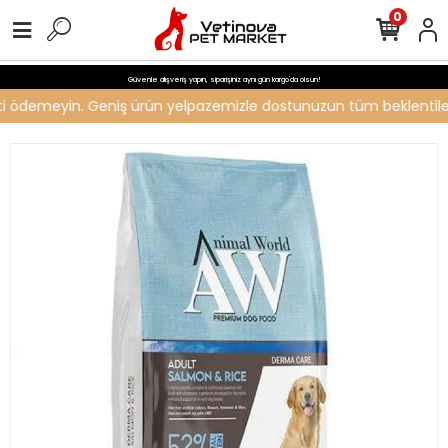
0
Güvenle alışveriş yapın, siparişiniz aynı gün kargo'da olsun!
creti ödemeyin. Geniş ürün yelpazemizle dostunuzun tüm beklentileri